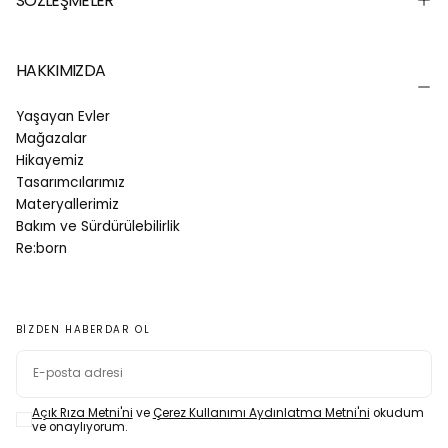
SÖZLEŞMELER
HAKKIMIZDA
Yaşayan Evler
Mağazalar
Hikayemiz
Tasarımcılarımız
Materyallerimiz
Bakım ve Sürdürülebilirlik
Re:born
BIZDEN HABERDAR OL
E-
POSTA
Açık Rıza Metni'ni
ve
Çerez Kullanımı Aydınlatma Metni'ni
okudum
ve onaylıyorum.