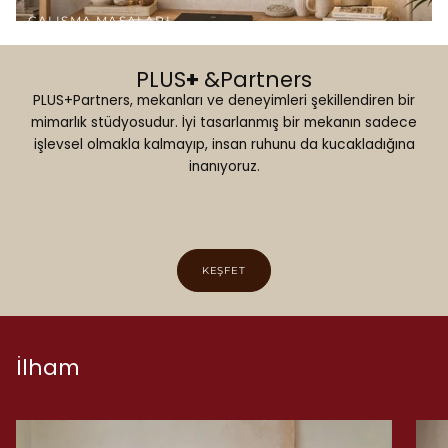
a
a
ÇALIŞMA MASALARI
ş
y
a
PLUS
+
&Partners
e
PLUS+Partners, mekanları ve deneyimleri şekillendiren bir
t
n
mimarlık stüdyosudur. İyi tasarlanmış bir mekanın sadece
a
işlevsel olmakla kalmayıp, insan ruhunu da kucakladığına
i
inanıyoruz.
n
z
T
i
a
Y
KEŞFET
s
a
a
ş
r
İlham
a
ı
t