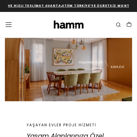
I TESLIMAT AVANTAJI
TÜM TÜRKIYE’YE ÜCRETSIZ MONTAJ VE KURULUM
İÇERIĞE
GEÇ
YAŞAYAN EVLER PROJE HIZMETI
Yaşam Alanlarınıza Özel
,