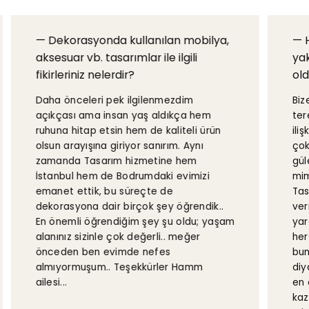
— Dekorasyonda kullanılan mobilya,
— 
aksesuar vb. tasarımlar ile ilgili
yak
fikirleriniz nelerdir?
ol
Daha önceleri pek ilgilenmezdim
Biz
açıkçası ama insan yaş aldıkça hem
ter
ruhuna hitap etsin hem de kaliteli ürün
ili
olsun arayışına giriyor sanırım. Aynı
çok
zamanda Tasarım hizmetine hem
gül
İstanbul hem de Bodrumdaki evimizi
mim
emanet ettik, bu süreçte de
Tas
dekorasyona dair birçok şey öğrendik..
ver
En önemli öğrendiğim şey şu oldu; yaşam
yar
alanınız sizinle çok değerli.. meğer
her
önceden ben evimde nefes
bun
almıyormuşum.. Teşekkürler Hamm
diy
ailesi...
en 
kaz