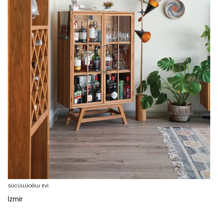
SÜCÜLLÜOĞLU EVİ
İzmir