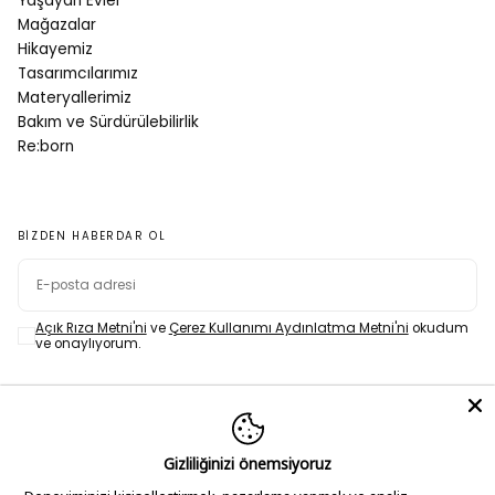
Yaşayan Evler
Mağazalar
Hikayemiz
Tasarımcılarımız
Materyallerimiz
Bakım ve Sürdürülebilirlik
Re:born
BIZDEN HABERDAR OL
E-
POSTA
Açık Rıza Metni'ni
ve
Çerez Kullanımı Aydınlatma Metni'ni
okudum
ve onaylıyorum.
ABONE OL
Gizliliğinizi önemsiyoruz