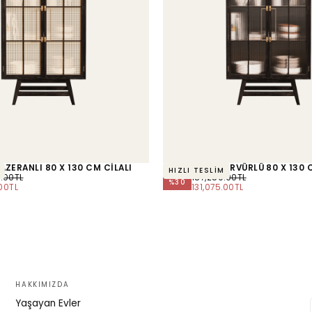
AZERANLI 80 X 130 CM CİLALI
BÜFET BÜFE NERVÜRLÜ 80 X 130 
HIZLI TESLİM
L
NORMAL
.00TL
187,250.00TL
%
30
M
FIYAT
MINIMUM
00TL
131,075.00TL
FIYAT
HAKKIMIZDA
Yaşayan Evler