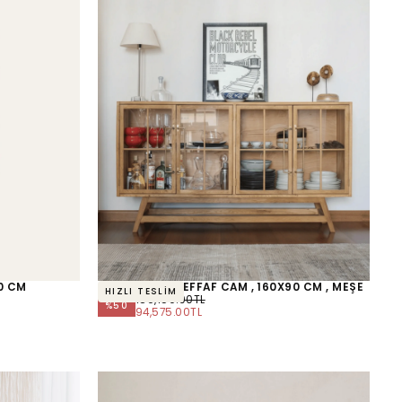
30 CM
BÜFET BÜFE , ŞEFFAF CAM , 160X90 CM , MEŞE
HIZLI TESLİM
NORMAL
189,150.00TL
%
50
FIYAT
MINIMUM
94,575.00TL
FIYAT