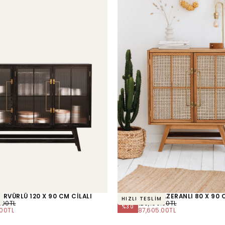
ERVÜRLÜ 120 X 90 CM CİLALI
BÜFET BÜFE HAZERANLI 80 X 90 
HIZLI TESLİM
L
NORMAL
.00TL
125,150.00TL
%
30
M
FIYAT
MINIMUM
.00TL
87,605.00TL
FIYAT