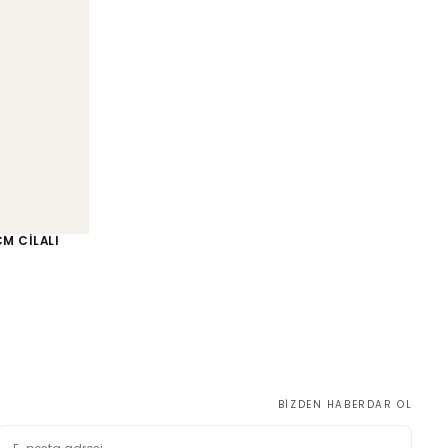
CM CİLALI
BIZDEN HABERDAR OL
E-
POSTA