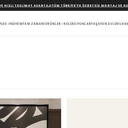
SLIMAT AVANTAJI
TÜM TÜRKIYE’YE ÜCRETSIZ MONTAJ VE KURULUM
%50 
%50 İNDİRİM
TAM ZAMANI
ÜRÜNLER
KOLEKSİYONLAR
YAŞAYAN EVLER
İLHA