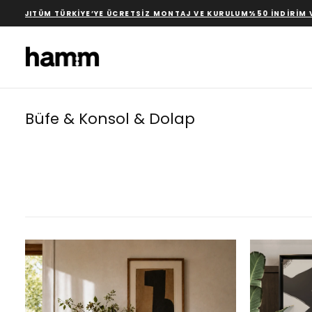
İÇERIĞE
TÜRKIYE’YE ÜCRETSIZ MONTAJ VE KURULUM
%50 İNDIRIM VE HIZLI TE
GEÇ
Büfe & Konsol & Dolap