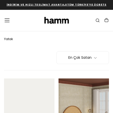
İNDIRIM VE HIZLI TESLIMAT AVANTAJI
TÜM TÜRKIYE’YE ÜCRETSIZ MON
İÇERIĞE
GEÇ
Yatak
En Çok Satan