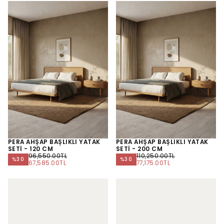
PERA AHŞAP BAŞLIKLI YATAK
PERA AHŞAP BAŞLIKLI YATAK
SETİ - 120 CM
SETİ - 200 CM
NORMAL
NORMAL
96,550.00TL
110,250.00TL
%
30
%
30
FIYAT
MINIMUM
FIYAT
MINIMUM
67,585.00TL
77,175.00TL
FIYAT
FIYAT