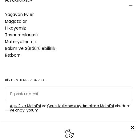
HAKKIMIZDA
Yaşayan Evler
Mağazalar
Hikayemiz
Tasarımcılarımız
Materyallerimiz
Bakım ve Sürdürülebilirlik
Re:born
BIZDEN HABERDAR OL
E-
POSTA
Açık Rıza Metni'ni
ve
Çerez Kullanımı Aydınlatma Metni'ni
okudum
ve onaylıyorum.
ABONE OL