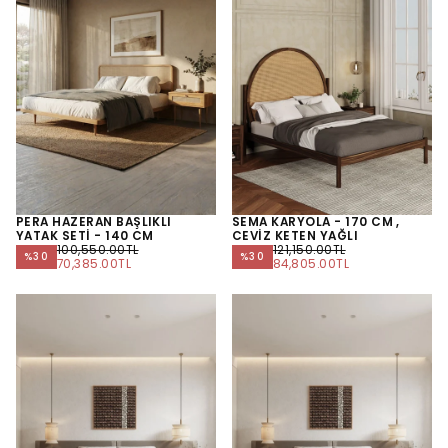
PERA HAZERAN BAŞLIKLI
SEMA KARYOLA - 170 CM ,
YATAK SETİ - 140 CM
CEVIZ KETEN YAĞLI
NORMAL
NORMAL
100,550.00TL
121,150.00TL
%
30
%
30
FIYAT
MINIMUM
FIYAT
MINIMUM
70,385.00TL
84,805.00TL
FIYAT
FIYAT