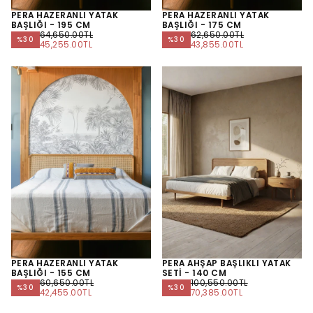
PERA HAZERANLI YATAK
PERA HAZERANLI YATAK
BAŞLIĞI - 195 CM
BAŞLIĞI - 175 CM
NORMAL
NORMAL
64,650.00TL
62,650.00TL
%
30
%
30
FIYAT
MINIMUM
FIYAT
MINIMUM
45,255.00TL
43,855.00TL
FIYAT
FIYAT
PERA HAZERANLI YATAK
PERA AHŞAP BAŞLIKLI YATAK
BAŞLIĞI - 155 CM
SETİ - 140 CM
NORMAL
NORMAL
60,650.00TL
100,550.00TL
%
30
%
30
FIYAT
MINIMUM
FIYAT
MINIMUM
42,455.00TL
70,385.00TL
FIYAT
FIYAT