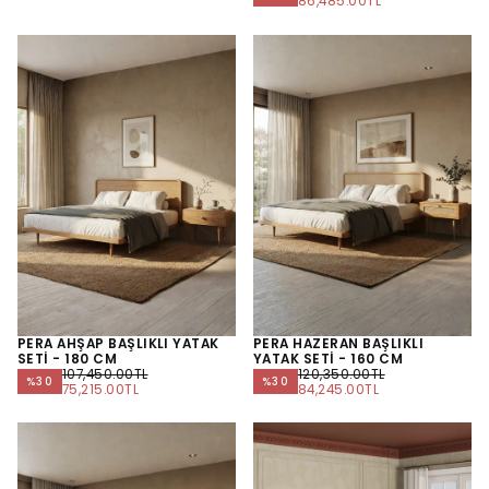
FIYAT
FIYAT
MINIMUM
86,485.00TL
FIYAT
PERA AHŞAP BAŞLIKLI YATAK
PERA HAZERAN BAŞLIKLI
SETİ - 180 CM
YATAK SETİ - 160 CM
NORMAL
NORMAL
107,450.00TL
120,350.00TL
%
30
%
30
FIYAT
MINIMUM
FIYAT
MINIMUM
75,215.00TL
84,245.00TL
FIYAT
FIYAT