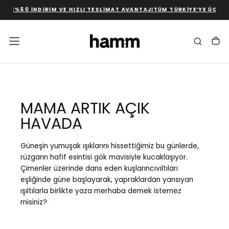
LUM
%50 İNDIRIM VE HIZLI TESLIMAT AVANTAJI
TÜM TÜRKIYE’YE ÜCRET
İÇERIĞE
GEÇ
MAMA ARTIK AÇIK
HAVADA
Güneşin yumuşak ışıklarını hissettiğimiz bu günlerde,
rüzgarın hafif esintisi gök mavisiyle kucaklaşıyor.
Çimenler üzerinde dans eden kuşlarıncıvıltıları
eşliğinde güne başlayarak, yapraklardan yansıyan
ışıltılarla birlikte yaza merhaba demek istemez
misiniz?