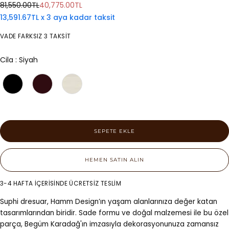
Normal
İndirimli
81,550.00TL
40,775.00TL
fiyat
fiyat
13,591.67TL x 3 aya kadar taksit
VADE FARKSIZ 3 TAKSİT
Cila
Cila
:
Siyah
SEPETE EKLE
HEMEN SATIN ALIN
3-4 HAFTA İÇERİSİNDE ÜCRETSİZ TESLİM
Suphi dresuar, Hamm Design’ın yaşam alanlarınıza değer katan
tasarımlarından biridir. Sade formu ve doğal malzemesi ile bu özel
parça, Begüm Karadağ'ın imzasıyla dekorasyonunuza zamansız