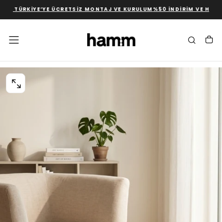
M TÜRKIYE’YE ÜCRETSIZ MONTAJ VE KURULUM
%50 İNDIRIM VE HIZLI 
İÇERIĞE
GEÇ
0
MEDYASINI
AÇIN