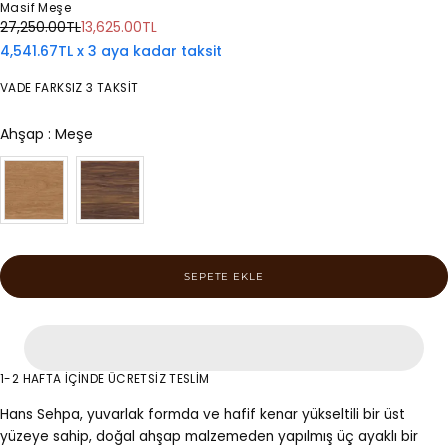
Masif Meşe
Normal
İndirimli
27,250.00TL
13,625.00TL
fiyat
fiyat
4,541.67TL x 3 aya kadar taksit
VADE FARKSIZ 3 TAKSİT
Ahşap
Ahşap
:
Meşe
SEPETE EKLE
1-2 HAFTA İÇİNDE ÜCRETSİZ TESLİM
Hans Sehpa, yuvarlak formda ve hafif kenar yükseltili bir üst
yüzeye sahip, doğal ahşap malzemeden yapılmış üç ayaklı bir