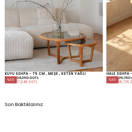
KUYU SEHPA - 75 CM , MEŞE , KETEN YAĞLI
HALE SEHPA -
NORMAL
NORMA
24,350.00TL
26,750
%
30
%
30
FIYAT
İNDIRIMLI
FIYAT
İNDIRIM
17,045.00TL
18,725.
FIYAT
FIYAT
Son Baktıklarınız