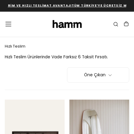
M VE HIZLI TESLIMAT AVANTAJI
TÜM TÜRKIYE’YE ÜCRETSIZ MONTAJ V
İÇERIĞE
GEÇ
Hızlı Teslim
Hızlı Teslim Ürünlerinde Vade Farksız 6 Taksit Fırsatı.
Öne Çıkan