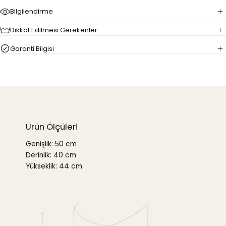
alanlarda bile kullanıma uygundur ve hafifliği sayesinde kolayca
Bilgilendirme
taşınabilir. Bu puf, yaşam alanınıza zarafet ve konfor katmanın
mükemmel bir yoludur.
Dikkat Edilmesi Gerekenler
Garanti Bilgisi
Ürün Ölçüleri
Genişlik: 50 cm
Derinlik: 40 cm
Yükseklik: 44 cm