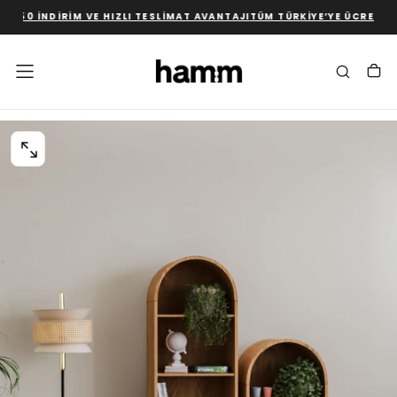
%50 İNDIRIM VE HIZLI TESLIMAT AVANTAJI
TÜM TÜRKIYE’YE ÜCRETSIZ
İÇERIĞE
GEÇ
0
MEDYASINI
AÇIN