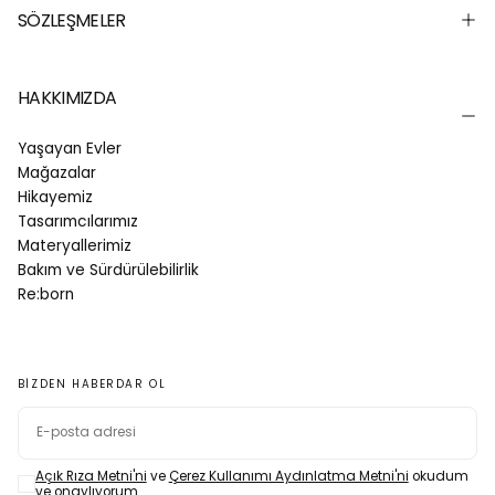
SÖZLEŞMELER
HAKKIMIZDA
Yaşayan Evler
Mağazalar
Hikayemiz
Tasarımcılarımız
Materyallerimiz
Bakım ve Sürdürülebilirlik
Re:born
BIZDEN HABERDAR OL
E-
POSTA
Açık Rıza Metni'ni
ve
Çerez Kullanımı Aydınlatma Metni'ni
okudum
ve onaylıyorum.