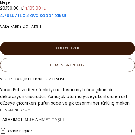
Meşe
Normal
İndirimli
20,150.00TL
14,105.00TL
fiyat
fiyat
4,701.67TL x 3 aya kadar taksit
VADE FARKSIZ 3 TAKSİT
SEPETE EKLE
HEMEN SATIN ALIN
2-3 HAFTA İÇİNDE ÜCRETSİZ TESLİM
Yaren Puf, zarif ve fonksiyonel tasarımıyla öne çıkan bir
dekorasyon unsurudur. Yumuşak oturma yüzeyi, konforu en üst
düzeye çıkarırken, pufun sade ve şık tasarımı her türlü iç mekan
dekorasyonuna uyum sağlar. Yaren Puf, hem modern hem de
DEVAMINI OKU
klasik tarzlara uygun, çok yönlü bir mobilyadır. İster oturma
TASARIMCI:
MUHAMMET TAŞLI
odasında ekstra oturma alanı, ister yatak odasında rahat bir köşe
yaratmak için ideal bir seçimdir. Kompakt yapısı sayesinde dar
Teknik Bilgiler