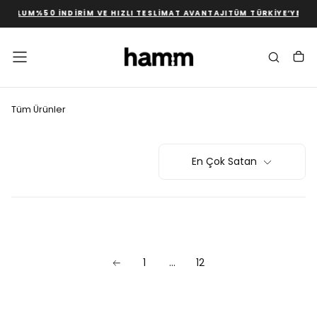
KURULUM
%50 İNDIRIM VE HIZLI TESLIMAT AVANTAJI
TÜM TÜRKIYE’YE Ü
İÇERIĞE
GEÇ
Tüm Ürünler
En Çok Satan
1
…
12