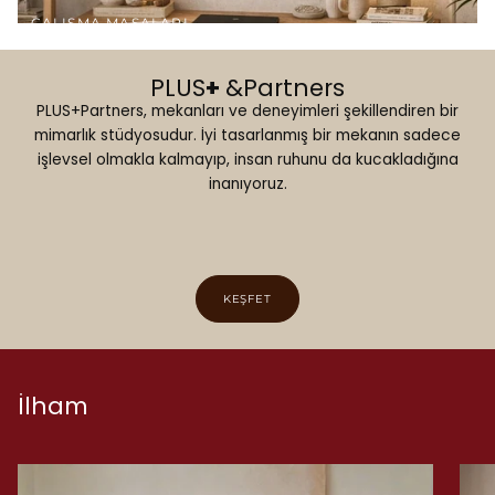
a
k
ÇALIŞMA MASALARI
ş
a
a
y
PLUS
+
&Partners
PLUS+Partners, mekanları ve deneyimleri şekillendiren bir
t
e
mimarlık stüdyosudur. İyi tasarlanmış bir mekanın sadece
a
işlevsel olmakla kalmayıp, insan ruhunu da kucakladığına
n
inanıyoruz.
n
i
T
z
a
i
KEŞFET
s
Y
a
a
r
İlham
ş
ı
a