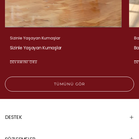
r
Sizinle Yaşayan Kumaşlar
Ba
Sizinle Yaşayan Kumaşlar
Ba
DEVAMINI OKU
DE
TÜMÜNÜ GÖR
DESTEK