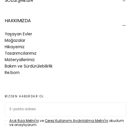
SÖZLEŞMELER
HAKKIMIZDA
Yaşayan Evler
Mağazalar
Hikayemiz
Tasarımcılarımız
Materyallerimiz
Bakım ve Sürdürülebilirlik
Re:born
BIZDEN HABERDAR OL
E-
POSTA
Açık Rıza Metni'ni
ve
Çerez Kullanımı Aydınlatma Metni'ni
okudum
ve onaylıyorum.